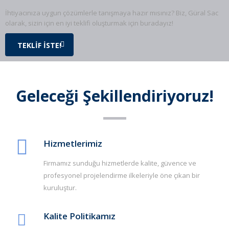
İhtiyacınıza uygun çözümlerle tanışmaya hazır mısınız? Biz, Güral Sac
olarak, sizin için en iyi teklifi oluşturmak için buradayız!
TEKLİF İSTE!
Geleceği Şekillendiriyoruz!
Hizmetlerimiz
Firmamız sunduğu hizmetlerde kalite, güvence ve
profesyonel projelendirme ilkeleriyle öne çıkan bir
kuruluştur.
Kalite Politikamız