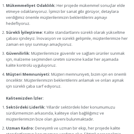
Mükemmeliyet Odaklılık:
Her projede mükemmel sonuçlar elde
etmeye odaklanıyoruz. İşimizi bir sanat gibi görüyor, detaylara
verdiğimiz önemle müşterilerimizin beklentilerini aşmayı
hedefliyoruz.
Sürekli İyileştirme:
Kalite standartlarını sürekli olarak yükseltme
çabası içindeyiz. İnovasyon ve sürekli gelişimle, müşterilerimize her
zaman en iyiyi sunmayı amaçlıyoruz.
Güvenilirlik:
Müşterilerimize güvenilir ve sağlam ürünler sunmak
için, malzeme seçiminden üretim sürecine kadar her aşamada
kalite kontrolü uyguluyoruz.
Müşteri Memnuniyeti:
Müşteri memnuniyeti, bizim için en önemli
önceliktir. Müşterilerimizin beklentilerini anlamak ve onları aşmak
için sürekli çaba sarf ediyoruz.
Kalitemizden İzler:
Sektördeki Liderlik:
Yıllardır sektördeki lider konumumuzu
sürdürmemizin arkasında, kaliteye olan bağlılığımız ve
müşterilerimizin bize olan güveni bulunmaktadır.
Uzman Kadro:
Deneyimli ve uzman bir ekip, her projede kalite
standartlarımızı korumamıza yardımcı olur. Eğitimli personelimiz,