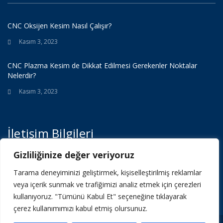
CNC Oksijen Kesim Nasıl Çalışır?
Kasım 3, 2023
CNC Plazma Kesim de Dikkat Edilmesi Gerekenler Noktalar
Nelerdir?
Kasım 3, 2023
İletişim Bilgileri
Gizliliğinize değer veriyoruz
Işıktepe, OSB Mh Platin Sk No:6, 16140 Nilüfer / Bursa
Tarama deneyiminizi geliştirmek, kişiselleştirilmiş reklamlar
veya içerik sunmak ve trafiğimizi analiz etmek için çerezleri
Tel.: 02243244072
kullanıyoruz. "Tümünü Kabul Et" seçeneğine tıklayarak
çerez kullanımımızı kabul etmiş olursunuz.