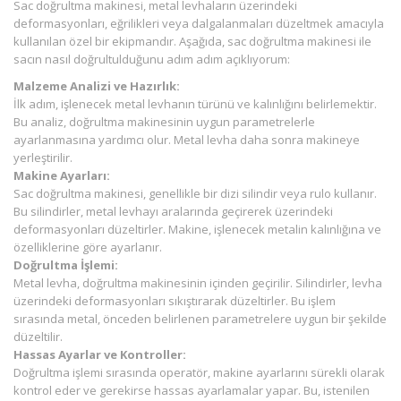
Sac doğrultma makinesi, metal levhaların üzerindeki
deformasyonları, eğrilikleri veya dalgalanmaları düzeltmek amacıyla
kullanılan özel bir ekipmandır. Aşağıda, sac doğrultma makinesi ile
sacın nasıl doğrultulduğunu adım adım açıklıyorum:
Malzeme Analizi ve Hazırlık:
İlk adım, işlenecek metal levhanın türünü ve kalınlığını belirlemektir.
Bu analiz, doğrultma makinesinin uygun parametrelerle
ayarlanmasına yardımcı olur. Metal levha daha sonra makineye
yerleştirilir.
Makine Ayarları:
Sac doğrultma makinesi, genellikle bir dizi silindir veya rulo kullanır.
Bu silindirler, metal levhayı aralarında geçirerek üzerindeki
deformasyonları düzeltirler. Makine, işlenecek metalin kalınlığına ve
özelliklerine göre ayarlanır.
Doğrultma İşlemi:
Metal levha, doğrultma makinesinin içinden geçirilir. Silindirler, levha
üzerindeki deformasyonları sıkıştırarak düzeltirler. Bu işlem
sırasında metal, önceden belirlenen parametrelere uygun bir şekilde
düzeltilir.
Hassas Ayarlar ve Kontroller:
Doğrultma işlemi sırasında operatör, makine ayarlarını sürekli olarak
kontrol eder ve gerekirse hassas ayarlamalar yapar. Bu, istenilen